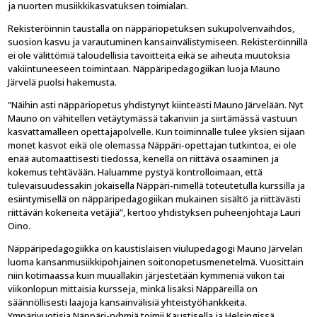
ja nuorten musiikkikasvatuksen toimialan.
Rekisteröinnin taustalla on näppäriopetuksen sukupolvenvaihdos,
suosion kasvu ja varautuminen kansainvälistymiseen. Rekisteröinnillä
ei ole välittömiä taloudellisia tavoitteita eikä se aiheuta muutoksia
vakiintuneeseen toimintaan. Näppäripedagogiikan luoja Mauno
Järvelä puolsi hakemusta.
”Näihin asti näppäriopetus yhdistynyt kiinteästi Mauno Järvelään. Nyt
Mauno on vähitellen vetäytymässä takariviin ja siirtämässä vastuun
kasvattamalleen opettajapolvelle. Kun toiminnalle tulee yksien sijaan
monet kasvot eikä ole olemassa Näppäri-opettajan tutkintoa, ei ole
enää automaattisesti tiedossa, kenellä on riittävä osaaminen ja
kokemus tehtävään. Haluamme pystyä kontrolloimaan, että
tulevaisuudessakin jokaisella Näppäri-nimellä toteutetulla kurssilla ja
esiintymisellä on näppäripedagogiikan mukainen sisältö ja riittävästi
riittävän kokeneita vetäjiä”, kertoo yhdistyksen puheenjohtaja Lauri
Oino.
Näppäripedagogiikka on kaustislaisen viulupedagogi Mauno Järvelän
luoma kansanmusiikkipohjainen soitonopetusmenetelmä. Vuosittain
niin kotimaassa kuin muuallakin järjestetään kymmeniä viikon tai
viikonlopun mittaisia kursseja, minkä lisäksi Näppäreillä on
säännöllisesti laajoja kansainvälisiä yhteistyöhankkeita.
Ympärivuotisia Näppäri-ryhmiä toimii Kaustisella ja Helsingissä.