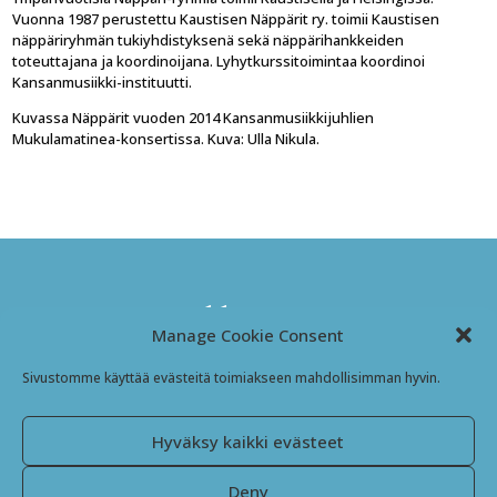
Vuonna 1987 perustettu Kaustisen Näppärit ry. toimii Kaustisen
näppäriryhmän tukiyhdistyksenä sekä näppärihankkeiden
toteuttajana ja koordinoijana. Lyhytkurssitoimintaa koordinoi
Kansanmusiikki-instituutti.
Kuvassa Näppärit vuoden 2014 Kansanmusiikkijuhlien
Mukulamatinea-konsertissa. Kuva: Ulla Nikula.
Kansanmusiikki-instituutti
Manage Cookie Consent
Jyväskyläntie 3
Sivustomme käyttää evästeitä toimiakseen mahdollisimman hyvin.
69600 Kaustinen
Finland
Hyväksy kaikki evästeet
Facebook
Instagram
Deny