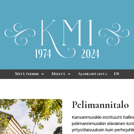
Mitä teemme
Meistä
Ajankohtaista
EN
Pelimannitalo
Kansanmusiikki-instituutti halli
pelimannimusiikin eläväinen koti
yritystilaisuuksiin kuin perhejuhli