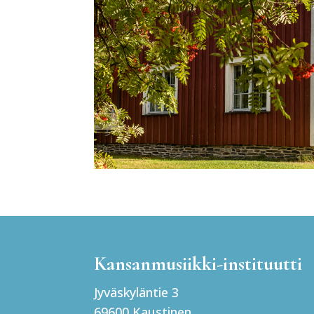
Kansanmusiikki-instituutti
Jyväskyläntie 3
69600 Kaustinen