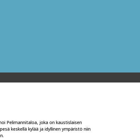
nnoi Pelimannitaloa, joka on kaustislaisen
pesä keskellä kylää ja idyllinen ympäristö niin
in.