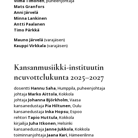
Vilma Timonen
, puheenjohtaja
Mats Granfors
Anni Järvelä
Minna Lankinen
Antti Paalanen
Timo Pärkkä
Mauno Järvelä
(varajäsen)
Kauppi Virkkala
(varajäsen)
Kansanmusiikki-instituutin
neuvottelukunta 2025–2027
dosentti
Hannu Saha
, Humppila, puheenjohtaja
johtaja
Marko Aittola
, Kokkola
johtaja
Johanna Björkholm
, Vaasa
kansanedustaja
Pia Hiltunen
, Oulu
kansanedustaja
Inka Hopsu
, Espoo
rehtori
Tapio Huttula
, Kokkola
kirjailija
Juha Itkonen
, Helsinki
kansanedustaja
Janne Jukkola
, Kokkola
toiminnanjohtaja
Jaana Kari
, Hämeenlinna