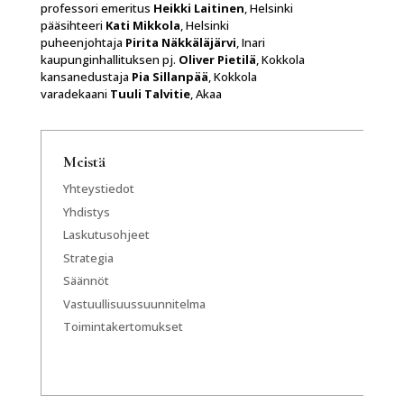
professori emeritus
Heikki Laitinen
, Helsinki
pääsihteeri
Kati Mikkola
, Helsinki
puheenjohtaja
Pirita Näkkäläjärvi
, Inari
kaupunginhallituksen pj.
Oliver Pietilä
, Kokkola
kansanedustaja
Pia Sillanpää
, Kokkola
varadekaani
Tuuli Talvitie
, Akaa
Meistä
Yhteystiedot
Yhdistys
Laskutusohjeet
Strategia
Säännöt
Vastuullisuussuunnitelma
Toimintakertomukset