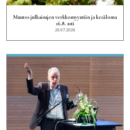
Muutos julkaisujen verkkomyyntiin ja kesäloma
16.8. asti
20.07.2026