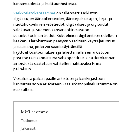
kansantaidetta ja kulttuurihistoriaa.
Verkkotietokantaamme
on tallennettu arkiston
digitoitujen äänitallenteiden, äänitejulkaisujen, kirja- ja
nuottikokoelmien viitetiedot, digitaaliset ja digitoidut
valokuvat ja Suomen kansansoitinmuseon
soitinkokoelman tiedot. Kokoelmien digitointi on edelleen
kesken. Tietokantaan pääsyyn vaaditaan käyttäjätunnus
ja salasana, jotka voi saada täyttämällä
käyttöehtositoumuksen ja lähettämällä sen arkistoon
postitse tai skannattuna sähköpostitse. Osa tietokannan
aineistosta saatetaan vähitellen nähtäväksi Finna-
palveluun.
Vierailusta paikan päälle arkistoon ja käsikirjastoon
kannattaa sopia etukäteen. Osa arkistopalveluistamme on
maksullisia.
Mitä teemme
Tutkimus
Julkaisut