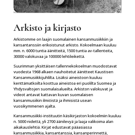
Arkisto ja kirjasto
Arkistomme on laajin suomalainen kansanmusiikkiin ja
kansantanssiin erikoistunut arkisto. Kokoelmaan kuuluu
mm. n. 6000 tuntia äänitteitä, 1500 tuntia av-tallenteita,
30000 valokuvaa ja 100000 lehtileikettä.
Suurimman yksittäisen tallennekokoelman muodostavat
vuodesta 1968 alkaen nauhoitetut äänitteet Kaustisen
Kansanmusiikkijuhlilta. Lisäksi aineistoon kuuluu
kenttämatkoilta koottua aineistoa eri puolilta Suomea ja
Yhdysvaltojen suomalaisalueilta. Arkiston valokuvat ja
videot antavat kattavan kuvan suomalaisen
kansanmusiikin ilmiöistä ja ihmisistä usean
vuosikymmenen ajalta.
Kansanmusiikki-instituutin käsikirjaston kokoelmiin kuuluu
n. 5000 nidettä, yli 2700 äänilevyä ja laaja valikoima alan
aikakauslehtiä. Kirjat edustavat pääasiassa
kansanmusiikkia, kansantanssia, kansanperinnettä,