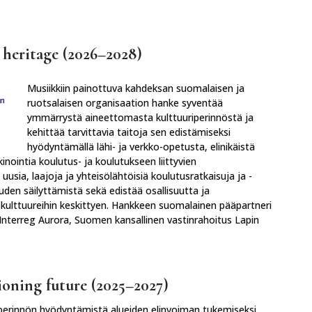
:
 heritage (2026–2028)
Musiikkiin painottuva kahdeksan suomalaisen ja
ruotsalaisen organisaation hanke syventää
ymmärrystä aineettomasta kulttuuriperinnöstä ja
kehittää tarvittavia taitoja sen edistämiseksi
hyödyntämällä lähi- ja verkko-opetusta, elinikäistä
nointia koulutus- ja koulutukseen liittyvien
uusia, laajoja ja yhteisölähtöisiä koulutusratkaisuja ja -
den säilyttämistä sekä edistää osallisuutta ja
ökulttuureihin keskittyen. Hankkeen suomalainen pääpartneri
Interreg Aurora, Suomen kansallinen vastinrahoitus Lapin
ioning future (2025–2027)
perinnön hyödyntämistä alueiden elinvoiman tukemiseksi