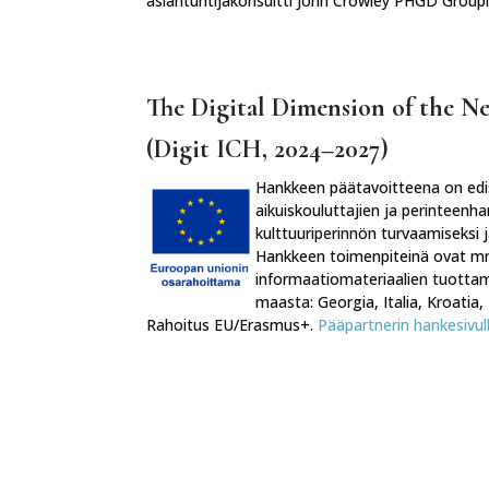
asiantuntijakonsultti John Crowley PHGD Groupi
The Digital Dimension of the 
(Digit ICH, 2024–2027)
Hankkeen päätavoitteena on edis
aikuiskouluttajien ja perinteenh
kulttuuriperinnön turvaamiseksi ja
Hankkeen toimenpiteinä ovat mm. 
informaatiomateriaalien tuotta
maasta: Georgia, Italia, Kroatia,
Rahoitus EU/Erasmus+.
Pääpartnerin hankesivull