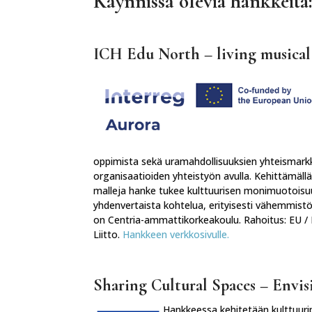
Käynnissä olevia hankkeita
ICH Edu North – living musical
oppimista sekä uramahdollisuuksien yhteismarkki
organisaatioiden yhteistyön avulla. Kehittämällä 
malleja hanke tukee kulttuurisen monimuotoisuu
yhdenvertaista kohtelua, erityisesti vähemmist
on Centria-ammattikorkeakoulu. Rahoitus: EU / 
Liitto.
Hankkeen verkkosivulle.
Sharing Cultural Spaces – Envis
Hankkeessa kehitetään kulttuuri