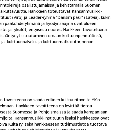
erintöleirejä osallistujamaissa ja kehittämällä Suomen
vaikuttavuutta. Hankkeen toteuttavat Kansanmusiikki-
stituut (Viro) ja Leader-ryhmä ”Darisim pasi!” (Latvia), kukin
en pääkohderyhmänä ja hyödynsaajina ovat alueen
söt ja ‑yksilöt, erityisesti nuoret. Hankkeen tavoiteltuina
 lisääntynyt sitoutuminen omaan kulttuuriperintöönsä,
ja kulttuuripalvelu‑ ja kulttuurimatkailutarjonnan
tavoitteena on saada erillinen kulttuuritavoite YK:n
elmaan. Hankkeen tavoitteena on levittää tietoa
ityksestä Suomessa ja Pohjoismaissa ja saada kampanjaan
mijoita. Kansanmusiikki-instituutin lisäksi hankkeessa ovat
va Kulta ry. sekä hankkeeseen tutkimustietoa tuottava