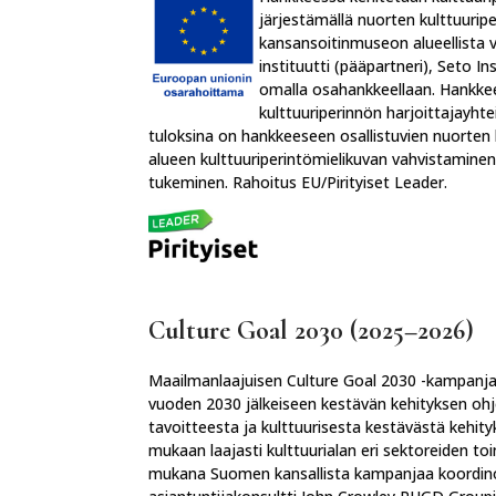
järjestämällä nuorten kulttuurip
kansansoitinmuseon alueellista 
instituutti (pääpartneri), Seto In
omalla osahankkeellaan. Hankke
kulttuuriperinnön harjoittajayhtei
tuloksina on hankkeeseen osallistuvien nuorten
alueen kulttuuriperintömielikuvan vahvistaminen 
tukeminen. Rahoitus EU/Pirityiset Leader.
Culture Goal 2030 (2025
–2026)
Maailmanlaajuisen Culture Goal 2030 -kampanjan 
vuoden 2030 jälkeiseen kestävän kehityksen ohj
tavoitteesta ja kulttuurisesta kestävästä keh
mukaan laajasti kulttuurialan eri sektoreiden toi
mukana Suomen kansallista kampanjaa koordinoi