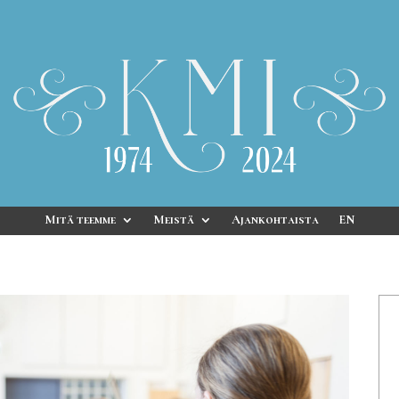
Mitä teemme
Meistä
Ajankohtaista
EN