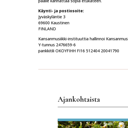
päälle kannattaa sopia etukäteen.
Käynti- ja postiosoite:
Jyväskyläntie 3
69600 Kaustinen
FINLAND
Kansanmusiikki-instituuttia hallinnoi Kansanmusiik
Y-tunnus 2476659-6
pankkitili OKOYFIHH FI16 512404 20041790
Ajankohtaista