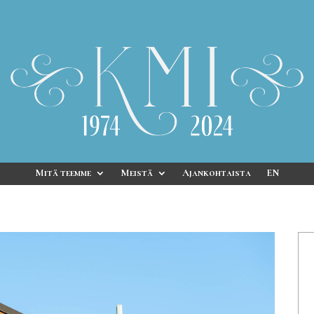
Mitä teemme
Meistä
Ajankohtaista
EN