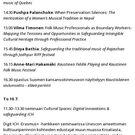
music of Quebec
14.30
Pushpa Palanchoke
: When Preservation Silences:
The
Heritization of a Women’s Musical Tradition in Nepal
15.00
Vilma Timonen
: Folk Music Professionals as Boundary Workers:
Mapping the Tensions and Opportunities in Safeguarding Intangible
Cultural Heritage through Professional Practice
15.45
Divya Bathia
:
Safeguarding the traditional music of Rajasthan
through Jodhpur RIFF festival
16.15
Anne-Mari Hakamäki
:
Kaustinen Fiddle Playing and Kaustinen
Folk Music Festival
16.30 opastus Suomen kansansoitinmuseon näyttelyyn
Kaustislainen
viulunsoitto – elävä perintö
To 10.7.
11.30–13.30 seminaari
Cultural Spaces: Digital Innovations &
safeguarding ICH
Digit ICH -Erasmus+ -hankkeen seminaarissa Unescon aineettoman
kulttuuriperinnön kohteiden edustajat muun muassa Kroatiasta,