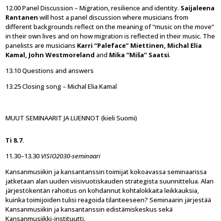
12.00 Panel Discussion – Migration, resilience and identity.
Saijaleena
Rantanen
will host a panel discussion where musicians from
different backgrounds reflect on the meaning of “music on the move”
in their own lives and on how migration is reflected in their music. The
panelists are musicians
Karri “Paleface” Miettinen, Michal Elia
Kamal, John Westmoreland
and
Mika “Miša” Saatsi
.
13.10 Questions and answers
13.25 Closing song – Michal Elia Kamal
MUUT SEMINAARIT JA LUENNOT (kieli Suomi)
Ti 8.7.
11.30–13.30
VISIO2030-seminaari
Kansanmusiikin ja kansantanssin toimijat kokoavassa seminaarissa
jatketaan alan uuden viisivuotiskauden strategista suunnittelua. Alan
järjestökentän rahoitus on kohdannut kohtalokkaita leikkauksia,
kuinka toimijoiden tulisi reagoida tilanteeseen? Seminaarin järjestää
Kansanmusiikin ja kansantanssin edistämiskeskus sekä
Kansanmusiikki-instituutti.