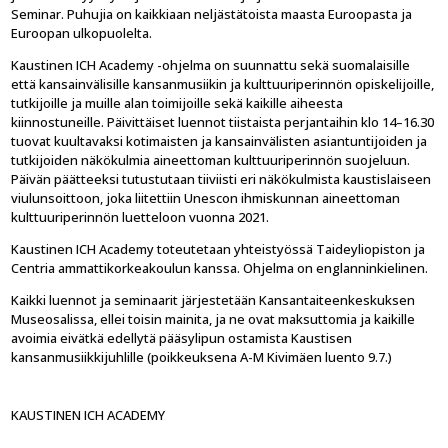
Seminar. Puhujia on kaikkiaan neljästätoista maasta Euroopasta ja
Euroopan ulkopuolelta.
Kaustinen ICH Academy -ohjelma on suunnattu sekä suomalaisille
että kansainvälisille kansanmusiikin ja kulttuuriperinnön opiskelijoille,
tutkijoille ja muille alan toimijoille sekä kaikille aiheesta
kiinnostuneille. Päivittäiset luennot tiistaista perjantaihin klo 14–16.30
tuovat kuultavaksi kotimaisten ja kansainvälisten asiantuntijoiden ja
tutkijoiden näkökulmia aineettoman kulttuuriperinnön suojeluun.
Päivän päätteeksi tutustutaan tiiviisti eri näkökulmista kaustislaiseen
viulunsoittoon, joka liitettiin Unescon ihmiskunnan aineettoman
kulttuuriperinnön luetteloon vuonna 2021.
Kaustinen ICH Academy toteutetaan yhteistyössä Taideyliopiston ja
Centria ammattikorkeakoulun kanssa. Ohjelma on englanninkielinen.
Kaikki luennot ja seminaarit järjestetään Kansantaiteenkeskuksen
Museosalissa, ellei toisin mainita, ja ne ovat maksuttomia ja kaikille
avoimia eivätkä edellytä pääsylipun ostamista Kaustisen
kansanmusiikkijuhlille (poikkeuksena A-M Kivimäen luento 9.7.)
KAUSTINEN ICH ACADEMY