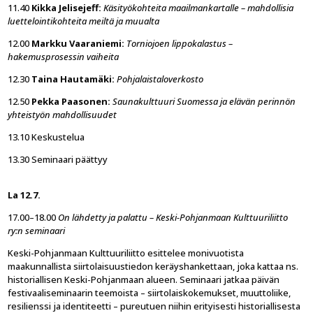
11.40
Kikka Jelisejeff:
Käsityökohteita maailmankartalle – mahdollisia
luettelointikohteita meiltä ja muualta
12.00
Markku Vaaraniemi:
Torniojoen lippokalastus –
hakemusprosessin vaiheita
12.30
Taina Hautamäki:
Pohjalaistaloverkosto
12.50
Pekka Paasonen:
Saunakulttuuri Suomessa ja elävän perinnön
yhteistyön mahdollisuudet
13.10 Keskustelua
13.30 Seminaari päättyy
La 12.7.
17.00–18.00
On lähdetty ja palattu – Keski-Pohjanmaan Kulttuuriliitto
ry:n seminaari
Keski-Pohjanmaan Kulttuuriliitto esittelee monivuotista
maakunnallista siirtolaisuustiedon keräyshankettaan, joka kattaa ns.
historiallisen Keski-Pohjanmaan alueen. Seminaari jatkaa päivän
festivaaliseminaarin teemoista – siirtolaiskokemukset, muuttoliike,
resilienssi ja identiteetti – pureutuen niihin erityisesti historiallisesta