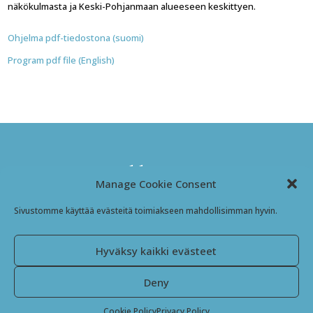
näkökulmasta ja Keski-Pohjanmaan alueeseen keskittyen.
Ohjelma pdf-tiedostona (suomi)
Program pdf file (English)
Kansanmusiikki-instituutti
Manage Cookie Consent
Jyväskyläntie 3
Sivustomme käyttää evästeitä toimiakseen mahdollisimman hyvin.
69600 Kaustinen
Finland
Hyväksy kaikki evästeet
Facebook
Instagram
Deny
SIVUSTO JA ILME: JIMMY TRÄSKELIN 2024
Cookie Policy
Privacy Policy