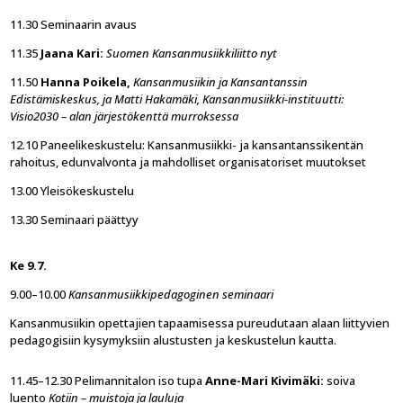
11.30 Seminaarin avaus
11.35
Jaana Kari:
Suomen Kansanmusiikkiliitto nyt
11.50
Hanna Poikela,
Kansanmusiikin ja Kansantanssin
Edistämiskeskus, ja Matti Hakamäki, Kansanmusiikki-instituutti:
Visio2030 – alan järjestökenttä murroksessa
12.10 Paneelikeskustelu: Kansanmusiikki- ja kansantanssikentän
rahoitus, edunvalvonta ja mahdolliset organisatoriset muutokset
13.00 Yleisökeskustelu
13.30 Seminaari päättyy
Ke 9.7.
9.00–10.00
Kansanmusiikkipedagoginen seminaari
Kansanmusiikin opettajien tapaamisessa pureudutaan alaan liittyvien
pedagogisiin kysymyksiin alustusten ja keskustelun kautta.
11.45–12.30 Pelimannitalon iso tupa
Anne-Mari Kivimäki:
soiva
luento
Kotiin – muistoja ja lauluja