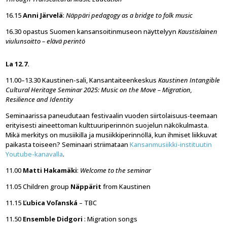
16.15
Anni Järvelä
:
Näppäri pedagogy as a bridge to folk music
16.30 opastus Suomen kansansoitinmuseon näyttelyyn
Kaustislainen
viulunsoitto – elävä perintö
La 12.7.
11.00–13.30 Kaustinen-sali, Kansantaiteenkeskus
Kaustinen Intangible
Cultural Heritage Seminar 2025: Music on the Move – Migration,
Resilience and Identity
Seminaarissa paneudutaan festivaalin vuoden siirtolaisuus-teemaan
erityisesti aineettoman kulttuuriperinnön suojelun näkökulmasta.
Mikä merkitys on musiikilla ja musiikkiperinnöllä, kun ihmiset liikkuvat
paikasta toiseen? Seminaari striimataan
Kansanmusiikki-instituutin
Youtube-kanavalla
.
11.00
Matti Hakamäki
:
Welcome to the seminar
11.05 Children group
Näppärit
from Kaustinen
11.15
Ľubica Voľanská
– TBC
11.50
Ensemble Didgori
: Migration songs