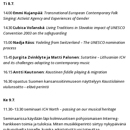
Ti 8.7.
14.00
Emmi Kujanpää
:
Transnational European Contemporary Folk
Singing: Activist Agency and Experiences of Gender
14.30
Ľubica Voľanská
:
Living Traditions in Slovakia: impact of UNESCO
Convention 2003 on the safeguarding
15.00
Nadja Räss
:
Yodeling from Switzerland – The UNESCO nomination
process
15.45
Jurgita Zvinklyte ja Matti Palonen
:
Sutartine – Lithuanian ICH
and its challenges adapting to contemporary music
16.15
Antti Kautonen
:
Kaustinen fiddle playing & migration
16.30 opastus Suomen kansansoitinmuseon näyttelyyn
Kaustislainen
viulunsoitto – elävä perintö
Ke 9.7.
11.30–13.30 seminaari
ICH North – passing on our musical heritage
Seminaarissa käydään läpi kolmivuotisen pohjoismaisen Interreg-
hankkeen toimia ja tuloksia. Miten musiikkiperintö siirtyy nykypäivänä
sukupolvelta toiselle, kuinka arkistotyötä voi toteuttaa