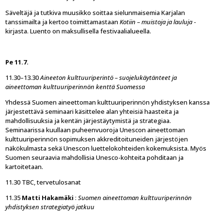
Säveltäjä ja tutkiva muusikko soittaa sielunmaisemia Karjalan
tanssimailta ja kertoo toimittamastaan
Kotiin – muistoja ja lauluja
-
kirjasta. Luento on maksullisella festivaalialueella.
Pe 11.7.
11.30–13.30
Aineeton kulttuuriperintö – suojelukäytänteet ja
aineettoman kulttuuriperinnön kenttä Suomessa
Yhdessä Suomen aineettoman kulttuuriperinnön yhdistyksen kanssa
järjestettävä seminaari käsittelee alan yhteisiä haasteita ja
mahdollisuuksia ja kentän järjestäytymistä ja strategiaa.
Seminaarissa kuullaan puheenvuoroja Unescon aineettoman
kulttuuriperinnön sopimuksen akkreditoituneiden järjestöjen
näkökulmasta sekä Unescon luettelokohteiden kokemuksista. Myös
Suomen seuraavia mahdollisia Unesco-kohteita pohditaan ja
kartoitetaan.
11.30 TBC, tervetulosanat
11.35
Matti Hakamäki
:
Suomen aineettoman kulttuuriperinnön
yhdistyksen strategiatyö jatkuu