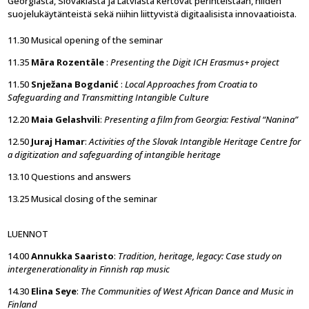
Georgiasta, Slovakiasta ja Latviasta kertovat perinteistään, niiden
suojelukäytänteistä sekä niihin liittyvistä digitaalisista innovaatioista.
11.30 Musical opening of the seminar
11.35
Māra Rozentāle
:
Presenting the Digit ICH Erasmus+ project
11.50
Snježana Bogdanić
:
Local Approaches from Croatia to
Safeguarding and Transmitting Intangible Culture
12.20
Maia Gelashvili
:
Presenting a film from Georgia: Festival “Nanina”
12.50
Juraj Hamar
:
Activities of the Slovak Intangible Heritage Centre for
a digitization and safeguarding of intangible heritage
13.10 Questions and answers
13.25 Musical closing of the seminar
LUENNOT
14.00
Annukka Saaristo
:
Tradition, heritage, legacy: Case study on
intergenerationality in Finnish rap music
14.30
Elina Seye
:
The Communities of West African Dance and Music in
Finland