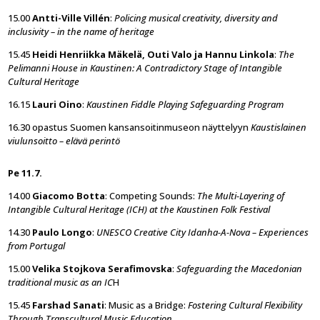
15.00
Antti-Ville Villén
:
Policing musical creativity, diversity and
inclusivity – in the name of heritage
15.45
Heidi Henriikka Mäkelä, Outi Valo ja Hannu Linkola
:
The
Pelimanni House in Kaustinen: A Contradictory Stage of Intangible
Cultural Heritage
16.15
Lauri Oino
:
Kaustinen Fiddle Playing Safeguarding Program
16.30 opastus Suomen kansansoitinmuseon näyttelyyn
Kaustislainen
viulunsoitto – elävä perintö
Pe 11.7.
14.00
Giacomo Botta
: Competing Sounds:
The Multi-Layering of
Intangible Cultural Heritage (ICH) at the Kaustinen Folk Festival
14.30
Paulo Longo
:
UNESCO Creative City Idanha-A-Nova – Experiences
from Portugal
15.00
Velika Stojkova Serafimovska
:
Safeguarding the Macedonian
traditional music as an IC
H
15.45
Farshad Sanati
: Music as a Bridge:
Fostering Cultural Flexibility
Through Transcultural Music Education