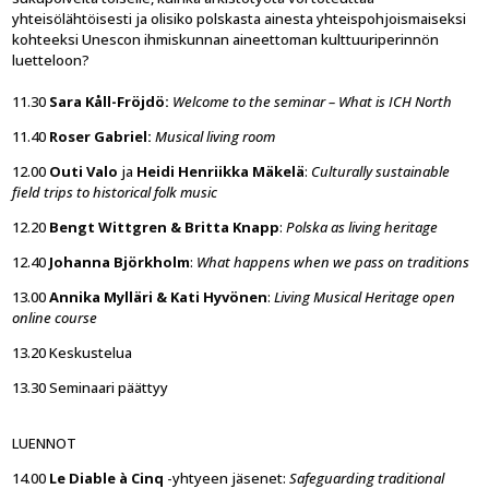
yhteisölähtöisesti ja olisiko polskasta ainesta yhteispohjoismaiseksi
kohteeksi Unescon ihmiskunnan aineettoman kulttuuriperinnön
luetteloon?
11.30
Sara Kåll-Fröjdö:
Welcome to the seminar – What is ICH North
11.40
Roser Gabriel:
Musical living room
12.00
Outi Valo
ja
Heidi Henriikka Mäkelä
:
Culturally sustainable
field trips to historical folk music
12.20
Bengt Wittgren & Britta Knapp
:
Polska as living heritage
12.40
Johanna Björkholm
:
What happens when we pass on traditions
13.00
Annika Mylläri & Kati Hyvönen
:
Living Musical Heritage open
online course
13.20 Keskustelua
13.30 Seminaari päättyy
LUENNOT
14.00
Le Diable à Cinq
-yhtyeen jäsenet:
Safeguarding traditional