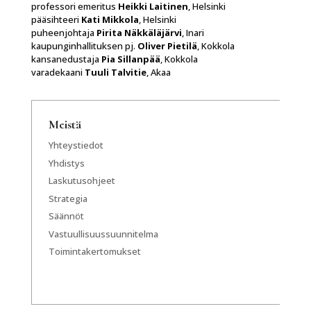
professori emeritus
Heikki Laitinen
, Helsinki
pääsihteeri
Kati Mikkola
, Helsinki
puheenjohtaja
Pirita Näkkäläjärvi
, Inari
kaupunginhallituksen pj.
Oliver Pietilä
, Kokkola
kansanedustaja
Pia Sillanpää
, Kokkola
varadekaani
Tuuli Talvitie
, Akaa
Meistä
Yhteystiedot
Yhdistys
Laskutusohjeet
Strategia
Säännöt
Vastuullisuussuunnitelma
Toimintakertomukset