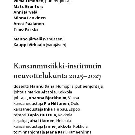
Vilma Timonen
, puheenjohtaja
Mats Granfors
Anni Järvelä
Minna Lankinen
Antti Paalanen
Timo Pärkkä
Mauno Järvelä
(varajäsen)
Kauppi Virkkala
(varajäsen)
Kansanmusiikki-instituutin
neuvottelukunta 2025–2027
dosentti
Hannu Saha
, Humppila, puheenjohtaja
johtaja
Marko Aittola
, Kokkola
johtaja
Johanna Björkholm
, Vaasa
kansanedustaja
Pia Hiltunen
, Oulu
kansanedustaja
Inka Hopsu
, Espoo
rehtori
Tapio Huttula
, Kokkola
kirjailija
Juha Itkonen
, Helsinki
kansanedustaja
Janne Jukkola
, Kokkola
toiminnanjohtaja
Jaana Kari
, Hämeenlinna