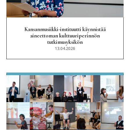
Kansanmusiikki-instituutti käynnistää
aineettoman kulttuuriperinnön
tutkimusyksikön
13.04.2026