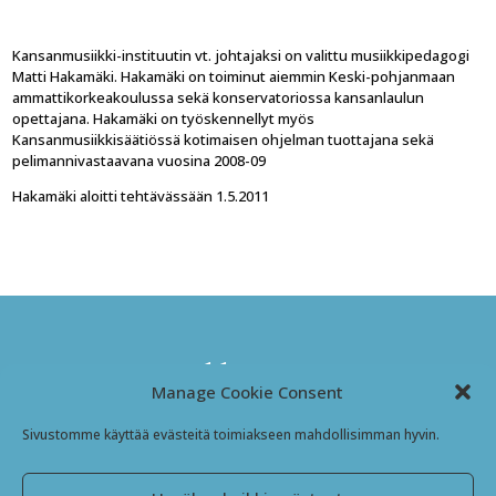
Kansanmusiikki-instituutin vt. johtajaksi on valittu musiikkipedagogi
Matti Hakamäki. Hakamäki on toiminut aiemmin Keski-pohjanmaan
ammattikorkeakoulussa sekä konservatoriossa kansanlaulun
opettajana. Hakamäki on työskennellyt myös
Kansanmusiikkisäätiössä kotimaisen ohjelman tuottajana sekä
pelimannivastaavana vuosina 2008-09
Hakamäki aloitti tehtävässään 1.5.2011
Kansanmusiikki-instituutti
Manage Cookie Consent
Jyväskyläntie 3
Sivustomme käyttää evästeitä toimiakseen mahdollisimman hyvin.
69600 Kaustinen
Finland