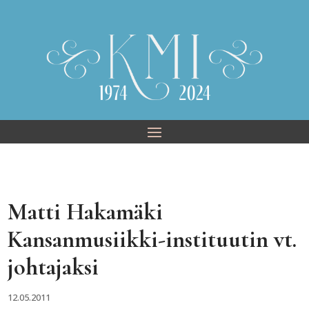
Skip
to
content
Matti Hakamäki
Kansanmusiikki-instituutin vt.
johtajaksi
12.05.2011