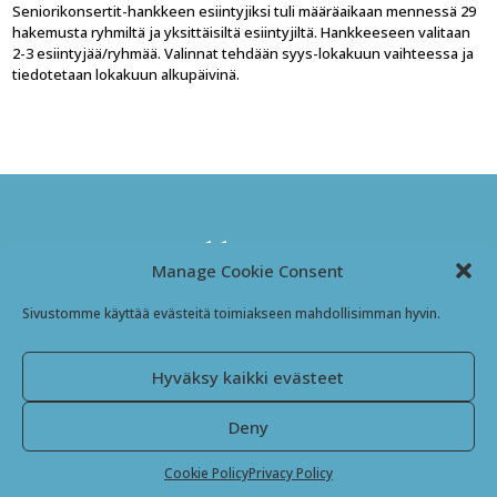
Seniorikonsertit-hankkeen esiintyjiksi tuli määräaikaan mennessä 29
hakemusta ryhmiltä ja yksittäisiltä esiintyjiltä. Hankkeeseen valitaan
2-3 esiintyjää/ryhmää. Valinnat tehdään syys-lokakuun vaihteessa ja
tiedotetaan lokakuun alkupäivinä.
Kansanmusiikki-instituutti
Manage Cookie Consent
Jyväskyläntie 3
Sivustomme käyttää evästeitä toimiakseen mahdollisimman hyvin.
69600 Kaustinen
Finland
Hyväksy kaikki evästeet
Facebook
Instagram
Deny
SIVUSTO JA ILME: JIMMY TRÄSKELIN 2024
Cookie Policy
Privacy Policy