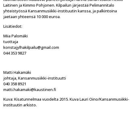
Laitinen ja Kimmo Pohjonen. Kilpailun järjestää Pelimannitalo
yhteistyössä Kansanmusiikki-instituutin kanssa, ja palkintoina
jaetaan yhteensä 10 000 euroa.
Lisätiedot:
Miia Palomäki
tuottaja
konstajylhakilpailu@gmail.com
044 353 9827
Matti Hakamäki
johtaja, Kansanmusiikki-instituutti
040 358 8921
matti.hakamaki@kaustinen.fi
Kuva: Kisatunnelmaa vuodelta 2015. Kuva Lauri Oino/Kansanmusiikki-
instituutin arkisto.