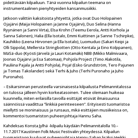
pidettävään kilpailuun. Tänä vuonna kilpailun teemana on
instrumentaalinen pienyhtyeiden kansanmusiikki.
Jatkoon valittiin kaksitoista yhtyettä, jotka ovat Duo Holopainen
Ojajärvi (Maija Holopainen ja Janne Ojajärvi), Duo Selina (Hanna
Ryynänen ja Sanni Virta), Elsa Krohn (Teemu Eerola, Antti Korhola ja
Sanna Salonen), Halia (Ella Isotalo, Emmi Kuittinen ja Sanne Tschirpke),
Kauhikko (Leena Hirvonen ja Ella Isotalo), Luomuduo (Sakari Keipi ja
Olli Sippola), Mellersta Stringbotten (Otto Kentala ja Eino Kolppanen),
MäSä-duo (Kyösti Järvelä ja Lauri Kotamäki) NBB (Mikko Malmivaara,
Joonas Ojajärvi ja Esa Satomaa), Pohjola Project (Timo Alakotila,
Pauliina Pajala ja Antti Pohjola), Poja! (Esko Grundström, Tero Pajunen
ja Tomas Takolander) sekä Terhi & Juho (Terhi Puronaho ja Juho
Puronaho).
– Esikarsinnan perusteella varsinaisesta kilpailusta Pelimannitalossa
on tulossa jälleen hyvin korkeatasoinen. Tulee olemaan huikeaa
kuunnella, miten erilaisilla tavoilla esittäjät etsivät ilmaisuunsa
säännöissä vaadittua ”linkkiä perinteeseen”. Erityisesti tuomaristoa
miellytti se moninaisuus ja runsaus, mikä esittäjien musiikeissa on,
kommentoi tuomariston puheenjohtaja Hannu Saha.
Kahdeksas Konsta Jylhä -kilpailu käydään Pelimannitalolla 10.–
11.7.2017 Kaustinen Folk Music Festivalin yhteydessä. Kilpailun
tuomaristoon kuuluvat puheenjohtaja Hannu Sahan lisäksi Heikki