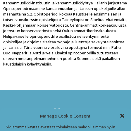
Kansanmusiikki-instituutin ja kansanmusiikkiyhtye Tallarin järjestämä
Opintoperiodi maamme kansanmusiikin ja -tanssin opiskelijoille alkoi
maanantaina 5.2. Opintoperiodi kokoaa Kaustiselle ensimmäisen ja
toisen vuosikurssin opiskelijoita Taideyliopiston Sibelius-Akatemialta,
Keski-Pohjanmaan konservatoriosta, Centria-ammattikorkeakoulusta,
Joensuun konservatoriosta sekä Oulun ammattikorkeakoulusta.
Nelipäiväiselle opintoperiodille osallistuu nelisenkymmentä
opiskelijaa ja ohjelma sisältää työpajoja, luentoja sekä yhteissoittoa
ja -tanssia. Tänä vuonna vierailevina opettajina toimivat mm. Puhti-
Duo, Näppärit ja Antti Järvelä. Lisäksi opintoperiodilla tutustutaan
useisiin mestaripelimanneihin eri puolilta Suomea sekä paikallisiin
kaustislaisiin kyläyhtyeisiin.
Kansanmusiikki-instituutti
Manage Cookie Consent
Jyväskyläntie 3
Sivustomme käyttää evästeitä toimiakseen mahdollisimman hyvin.