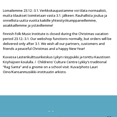
Lomailemme 23.12.-3.1. Verkkokaupastamme voi tilata normaalisti,
mutta tilaukset toimitetaan vasta 3.1. jälkeen. Rauhallista joulua ja
onnellista uutta vuotta kaikille yhteistyökumppaneillemme,
asiakkaillemme ja ystävillemme!
Finnish Folk Music Institute is closed during the Christmas vacation
period 23.12.-3.1. Our webshop functions normally, but orders will be
delivered only after 3.1. We wish all our partners, customers and
friends a peaceful Christmas and a happy New Year!
Kuvassa Lastenkulttuurikeskus Lykyn räsypukki ja tonttu Kaustisen
Köyhäjoen koululla. / Childrens’ Culture Centre Lykky’s traditional
”Rag Santa” and a gnome on a school visit. Kuva/photo Lauri
Oino/Kansanmusiikki-instituutin arkisto.
Kansanmusiikki-instituutti