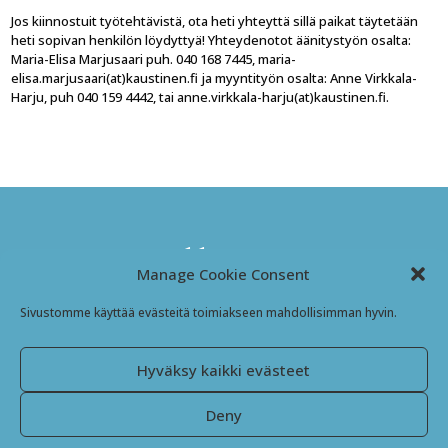
Jos kiinnostuit työtehtävistä, ota heti yhteyttä sillä paikat täytetään
heti sopivan henkilön löydyttyä! Yhteydenotot äänitystyön osalta:
Maria-Elisa Marjusaari puh. 040 168 7445, maria-
elisa.marjusaari(at)kaustinen.fi ja myyntityön osalta: Anne Virkkala-
Harju, puh 040 159 4442, tai anne.virkkala-harju(at)kaustinen.fi.
Kansanmusiikki-instituutti
Manage Cookie Consent
Jyväskyläntie 3
Sivustomme käyttää evästeitä toimiakseen mahdollisimman hyvin.
69600 Kaustinen
Finland
Hyväksy kaikki evästeet
Facebook
Instagram
Deny
SIVUSTO JA ILME: JIMMY TRÄSKELIN 2024