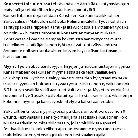
Konserttitaltioinnissa
tehtävänäsi on äänittää esiintymislavojen
esityksiä ja tehdä tähän liittyvää luettelointityötä.
Konserttitaltiointeja tehdään Kaustisen Kansanmusiikkijuhlien
Soittosalissa (Alakoulun sali) sekä Pelimannitalolla. Työtä tehdään
äänityspaikasta riippuen aamu- ja iltavuorossa. Päivittäinen työaika
on noin 6-7 h, mutta tarkentuu konserttien tarpeen mukaan.
Tehtävässä ei vaadita aiempaa kokemusta äänitystyöstä mutta
huolellinen ja pitkäjänteinen työtapa ovat tehtävässä eduksi.
Annamme erillisen koulutuksen liittyen käytettäviin laitteisiin ja
luettelointiin.
Myyntityö
sisältää äänilevyjen, kirjojen ja matkamuistojen myyntiä
Kansantaiteenkeskuksen myymälässä sekä festivaalialueen
FolkShopissa. Työhön sisältyy myös tuotteiden hyllyttämistä sekä
muuta myymälän hoitoon liittyvää työtä. Päivittäinen työaika on noin
6-7 h ja työ sisältää sekä aamu- että iltavuoroja. Myyntityöntekijältä
toivomme hyviä asiakaspalvelutaitoja ja iloista asennetta. Aikaisempi
kokemus myynti- ja kassatyöskentelystä katsotaan eduksi.
Sekä taltiointi- että myyntityössä palkkaus on tuntiperusteinen 9
€/tunti. Festivaaliaikaisena työntekijänä saat lisäksi Kaustinen Folk
Music Festivalin toimihenkilöpassin, jolla voit liikkua vapaasti
festivaalialueella koko viikon ajan. Järjestämme myös tarvittaessa
mahdollisuuden yhteismajoitukseen festivaalien ajalla.