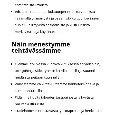
esteettisistä ilmiöistä.
edistää aineettoman kulttuuriperinnön turvaamista
lisäämällä ymmärrystä ja osaamista kulttuuriperinnön
suojeluun liittyvistä sosiaalisista ja kulttuurisista
merkityksistä ja käytänteistä.
Näin menestymme
tehtävässämme
Olemme jatkuvassa vuorovaikutuksessa eri yleisöihin,
toimijoihin ja sidosryhmiin kaikilla tasoilla ja suunnilla
heidän tarpeitaan kuunnellen.
Vahvistamme vaikuttavuuttamme hanketoiminnalla ja
kumppanuuksilla.
Pidämme huolta talouden tasapainosta ja hyvästä
hallintokulttuurista.
Huolehdimme innostavasta työilmapiiristä ja henkilöstön