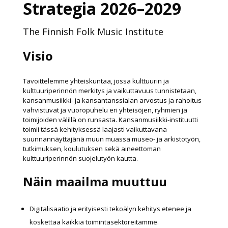
Strategia 2026–2029
The Finnish Folk Music Institute
Visio
Tavoittelemme yhteiskuntaa, jossa kulttuurin ja
kulttuuriperinnön merkitys ja vaikuttavuus tunnistetaan,
kansanmusiikki- ja kansantanssialan arvostus ja rahoitus
vahvistuvat ja vuoropuhelu eri yhteisöjen, ryhmien ja
toimijoiden välillä on runsasta. Kansanmusiikki-instituutti
toimii tässä kehityksessä laajasti vaikuttavana
suunnannäyttäjänä muun muassa museo- ja arkistotyön,
tutkimuksen, koulutuksen sekä aineettoman
kulttuuriperinnön suojelutyön kautta.
Näin maailma muuttuu
Digitalisaatio ja erityisesti tekoälyn kehitys etenee ja
koskettaa kaikkia toimintasektoreitamme.