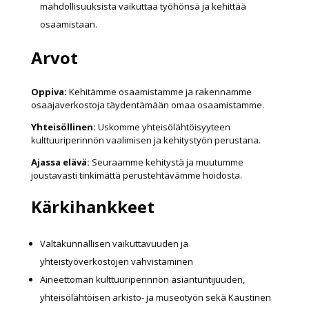
mahdollisuuksista vaikuttaa työhönsä ja kehittää
osaamistaan.
Arvot
Oppiva:
Kehitämme osaamistamme ja rakennamme
osaajaverkostoja täydentämään omaa osaamistamme.
Yhteisöllinen:
Uskomme yhteisölähtöisyyteen
kulttuuriperinnön vaalimisen ja kehitystyön perustana.
Ajassa elävä:
Seuraamme kehitystä ja muutumme
joustavasti tinkimättä perustehtävämme hoidosta.
Kärkihankkeet
Valtakunnallisen vaikuttavuuden ja
yhteistyöverkostojen vahvistaminen
Aineettoman kulttuuriperinnön asiantuntijuuden,
yhteisölähtöisen arkisto- ja museotyön sekä Kaustinen