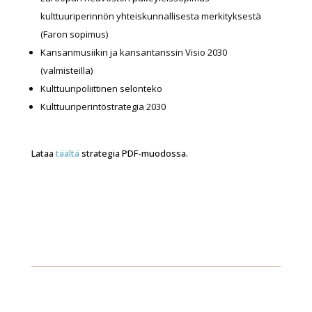
kulttuuriperinnön yhteiskunnallisesta merkityksestä
(Faron sopimus)
Kansanmusiikin ja kansantanssin Visio 2030
(valmisteilla)
Kulttuuripoliittinen selonteko
Kulttuuriperintöstrategia 2030
Lataa
täältä
strategia PDF-muodossa.