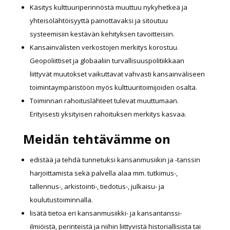
Käsitys kulttuuriperinnöstä muuttuu nykyhetkeä ja
yhteisölähtöisyyttä painottavaksi ja sitoutuu
systeemisiin kestävän kehityksen tavoitteisiin.
Kansainvälisten verkostojen merkitys korostuu.
Geopoliittiset ja globaaliin turvallisuuspolitiikkaan
liittyvät muutokset vaikuttavat vahvasti kansainväliseen
toimintaympäristöön myös kulttuuritoimijoiden osalta.
Toiminnan rahoituslähteet tulevat muuttumaan.
Erityisesti yksityisen rahoituksen merkitys kasvaa.
Meidän tehtävämme on
edistää ja tehdä tunnetuksi kansanmusiikin ja -tanssin
harjoittamista sekä palvella alaa mm. tutkimus-,
tallennus-, arkistointi-, tiedotus-, julkaisu- ja
koulutustoiminnalla.
lisätä tietoa eri kansanmusiikki- ja kansantanssi-
ilmiöistä, perinteistä ja niihin liittyvistä historiallisista tai