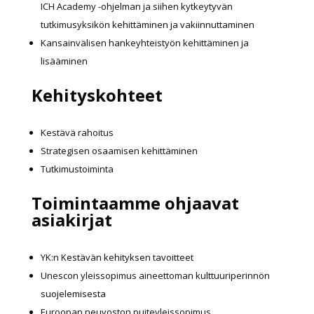
ICH Academy -ohjelman ja siihen kytkeytyvän
tutkimusyksikön kehittäminen ja vakiinnuttaminen
Kansainvälisen hankeyhteistyön kehittäminen ja
lisääminen
Kehityskohteet
Kestävä rahoitus
Strategisen osaamisen kehittäminen
Tutkimustoiminta
Toimintaamme ohjaavat
asiakirjat
YK:n Kestävän kehityksen tavoitteet
Unescon yleissopimus aineettoman kulttuuriperinnön
suojelemisesta
Euroopan neuvoston puiteyleissopimus