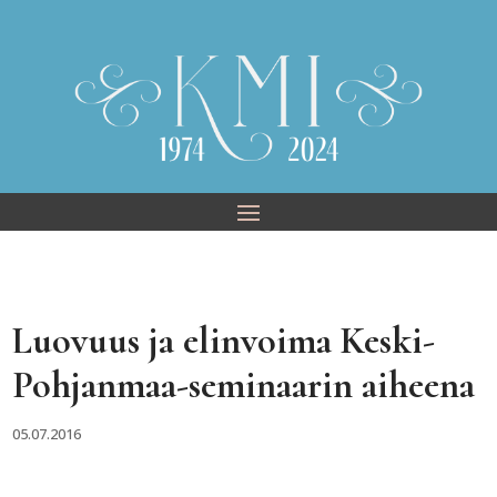
Skip
to
content
Luovuus ja elinvoima Keski-
Pohjanmaa-seminaarin aiheena
05.07.2016