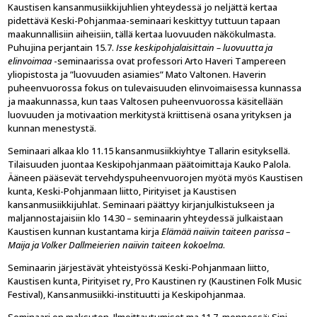
Kaustisen kansanmusiikkijuhlien yhteydessä jo neljättä kertaa
pidettävä Keski-Pohjanmaa-seminaari keskittyy tuttuun tapaan
maakunnallisiin aiheisiin, tällä kertaa luovuuden näkökulmasta.
Puhujina perjantain 15.7.
Isse keskipohjalaisittain – luovuutta ja
elinvoimaa
-seminaarissa ovat professori Arto Haveri Tampereen
yliopistosta ja ”luovuuden asiamies” Mato Valtonen. Haverin
puheenvuorossa fokus on tulevaisuuden elinvoimaisessa kunnassa
ja maakunnassa, kun taas Valtosen puheenvuorossa käsitellään
luovuuden ja motivaation merkitystä kriittisenä osana yrityksen ja
kunnan menestystä.
Seminaari alkaa klo 11.15 kansanmusiikkiyhtye Tallarin esityksellä.
Tilaisuuden juontaa Keskipohjanmaan päätoimittaja Kauko Palola.
Ääneen pääsevät tervehdyspuheenvuorojen myötä myös Kaustisen
kunta, Keski-Pohjanmaan liitto, Pirityiset ja Kaustisen
kansanmusiikkijuhlat. Seminaari päättyy kirjanjulkistukseen ja
maljannostajaisiin klo 14.30 – seminaarin yhteydessä julkaistaan
Kaustisen kunnan kustantama kirja
Elämää naiivin taiteen parissa –
Maija ja Volker Dallmeierien naiivin taiteen kokoelma
.
Seminaarin järjestävät yhteistyössä Keski-Pohjanmaan liitto,
Kaustisen kunta, Pirityiset ry, Pro Kaustinen ry (Kaustinen Folk Music
Festival), Kansanmusiikki-instituutti ja Keskipohjanmaa.