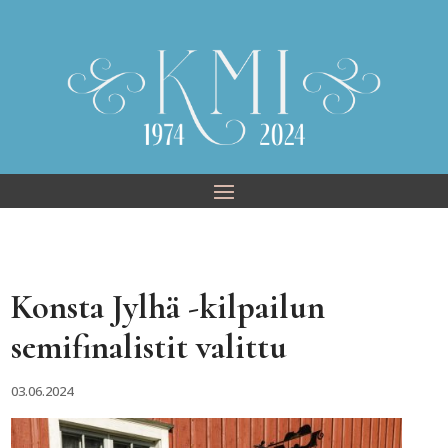
Skip
to
content
Konsta Jylhä -kilpailun
semifinalistit valittu
03.06.2024