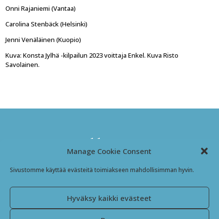
Onni Rajaniemi (Vantaa)
Carolina Stenbäck (Helsinki)
Jenni Venäläinen (Kuopio)
Kuva: Konsta Jylhä -kilpailun 2023 voittaja Enkel. Kuva Risto
Savolainen.
Kansanmusiikki-instituutti
Manage Cookie Consent
Jyväskyläntie 3
Sivustomme käyttää evästeitä toimiakseen mahdollisimman hyvin.
69600 Kaustinen
Finland
Hyväksy kaikki evästeet
Facebook
Instagram