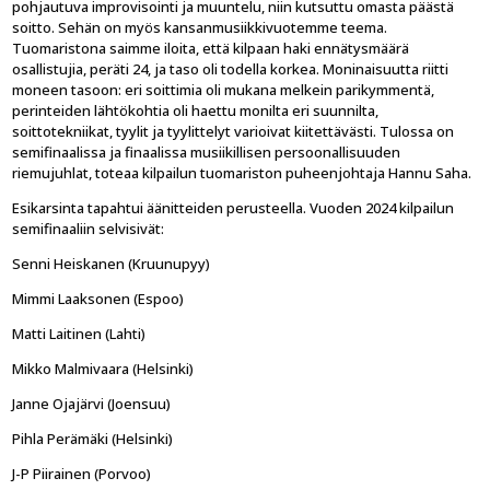
pohjautuva improvisointi ja muuntelu, niin kutsuttu omasta päästä
soitto. Sehän on myös kansanmusiikkivuotemme teema.
Tuomaristona saimme iloita, että kilpaan haki ennätysmäärä
osallistujia, peräti 24, ja taso oli todella korkea. Moninaisuutta riitti
moneen tasoon: eri soittimia oli mukana melkein parikymmentä,
perinteiden lähtökohtia oli haettu monilta eri suunnilta,
soittotekniikat, tyylit ja tyylittelyt varioivat kiitettävästi. Tulossa on
semifinaalissa ja finaalissa musiikillisen persoonallisuuden
riemujuhlat, toteaa kilpailun tuomariston puheenjohtaja Hannu Saha.
Esikarsinta tapahtui äänitteiden perusteella. Vuoden 2024 kilpailun
semifinaaliin selvisivät:
Senni Heiskanen (Kruunupyy)
Mimmi Laaksonen (Espoo)
Matti Laitinen (Lahti)
Mikko Malmivaara (Helsinki)
Janne Ojajärvi (Joensuu)
Pihla Perämäki (Helsinki)
J-P Piirainen (Porvoo)