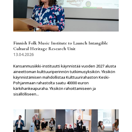
Finnish Folk Music Institute to Launch Intangible
Cultural Heritage Research Unit
13.04.2026
Kansanmusiikki-instituutti käynnistää vuoden 2027 alusta
aineettoman kulttuuriperinnön tutkimusyksikön. Yksikön
käynnistämisen mahdollistaa Kulttuurirahaston Keski-
Pohjanmaan rahastolta saatu 40000 euron
kärkihankeapuraha. Yksikön rahoittamiseen ja
sisällölliseen...