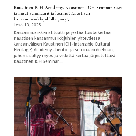
Kaustinen ICH Academy, Kaustinen ICH Seminar 2025
ja muut seminaarit ja luennot Kaustisen
kansanmusiikkijuhlilla 7.–13.7.
kesä 13, 2025
Kansanmusiikki-instituutti järjestää toista kertaa
Kaustisen kansanmusiikkijuhlien yhteydessä
kansainvälisen Kaustinen ICH (Intangible Cultural
Heritage) Academy ‑luento- ja seminaariohjelman,
johon sisältyy myös jo viidettä kertaa järjestettävä
Kaustinen ICH Seminar....