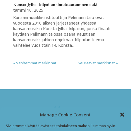
Konsta Jylhä -kilpailun ilmoittautuminen auki
tammi 10, 2025
Kansanmusiikki-instituutti ja Pelimannitalo ovat
vuodesta 2010 alkaen järjestäneet yhdessä
kansanmusiikin Konsta Jylhä -kilpailun, jonka finaali
käydään Pelimannitalossa osana Kaustisen
kansanmusiikkijuhlien ohjelmaa. Kilpailun teema
vaihtelee vuosittain.14. Konsta...
« Vanhemmat merkinnät
Seuraavat merkinnät »
Kansanmusiikki-instituutti
Manage Cookie Consent
Jyväskyläntie 3
Sivustomme käyttää evästeitä toimiakseen mahdollisimman hyvin.
69600 Kaustinen